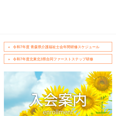
R07 実習指導者講習会-申込書
ダウンロード
カテゴリー
当会からのご案内
、
新着情報
、
申込を締切ました
令和7年度 青森県介護福祉士会年間研修スケジュール
令和7年度北東北3県合同ファーストステップ研修