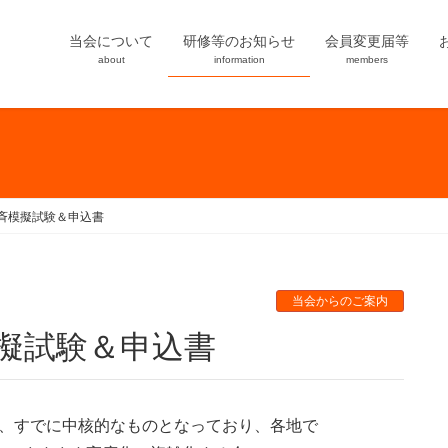
当会について
研修等のお知らせ
会員変更届等
about
information
members
斉模擬試験＆申込書
当会からのご案内
模擬試験＆申込書
は、すでに中核的なものとなっており、各地で