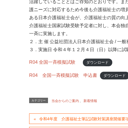
活躍していることとはご存知のとおりです。ま
護ニーズに対応するため今後も介護福祉士の増
ある日本介護福祉士会が、介護福祉士の質の向
介護福祉士国家試験受験予定者に対し、本会独
一斉に実施します。
２．主 催 公益社団法人日本介護福祉士会 / 
３．実施日 令和４年１２月４日（日）以降に試
R04 全国一斉模擬試験
ダウンロード
R04 全国一斉模擬試験 申込書
ダウンロード
カテゴリー
当会からのご案内
、
新着情報
令和4年度 介護福祉士筆記試験対策講座開催要