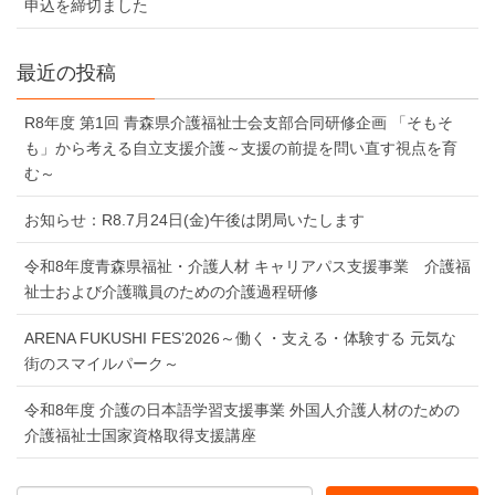
申込を締切ました
最近の投稿
R8年度 第1回 青森県介護福祉士会支部合同研修企画 「そもそ
も」から考える自立支援介護～支援の前提を問い直す視点を育
む～
お知らせ：R8.7月24日(金)午後は閉局いたします
令和8年度青森県福祉・介護人材 キャリアパス支援事業 介護福
祉士および介護職員のための介護過程研修
ARENA FUKUSHI FES’2026～働く・支える・体験する 元気な
街のスマイルパーク～
令和8年度 介護の日本語学習支援事業 外国人介護人材のための
介護福祉士国家資格取得支援講座