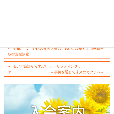
開催要綱
ダウンロード
申込書
ダウンロード
カテゴリー
当会からのご案内
、
新着情報
、
申込を締切ました
令和7年度 外国人介護人材のための介護福祉士国家資格
取得支援講座
モデル施設から学ぶ! ノーリフティングケ
ア ～事例を通じて未来のカタチへ～