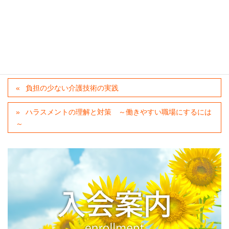
介護過程研修チラシ
ダウンロード
カテゴリー
当会からのご案内
、
新着情報
、
申込を締切ました
負担の少ない介護技術の実践
ハラスメントの理解と対策 ～働きやすい職場にするには
～